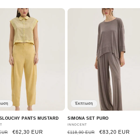
έκπτωσης
τιμή
έκπτωσης
τωση
Έκπτωση
SLOUCHY PANTS MUSTARD
SIMONA SET PURO
ευτής:
T
Προμηθευτής:
INNOCENT
ική
Τιμή
€62,30 EUR
Κανονική
Τιμή
€83,20 EUR
 EUR
€118,90 EUR
έκπτωσης
τιμή
έκπτωσης