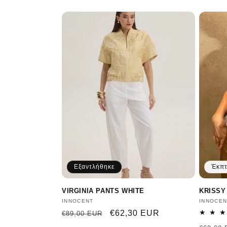
λ
ο
γ
ή
:
Εξαντλήθηκε
Έκπ
VIRGINIA PANTS WHITE
KRISSY
Προμηθευτής:
INNOCENT
Προμηθ
INNOCEN
Κανονική
Τιμή
€62,30 EUR
€89,00 EUR
τιμή
έκπτωσης