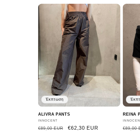
Έκπτωση
Έκπ
ALIVRA PANTS
REINA 
Προμηθευτής:
INNOCENT
Προμηθ
INNOCEN
Κανονική
Τιμή
€62,30 EUR
Κανον
€89,00 EUR
€89,00
τιμή
έκπτωσης
τιμή