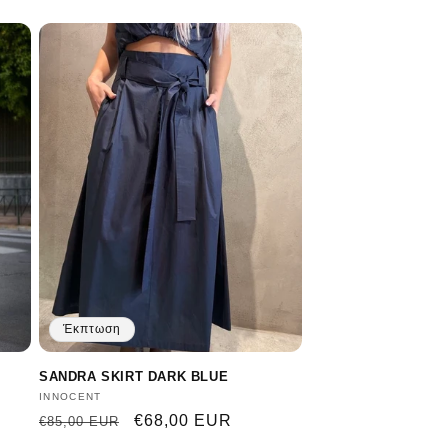
Έκπτωση
SANDRA SKIRT DARK BLUE
Προμηθευτής:
INNOCENT
Κανονική
Τιμή
€68,00 EUR
€85,00 EUR
τιμή
έκπτωσης