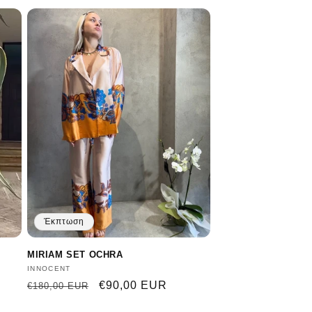
Έκπτωση
MIRIAM SET OCHRA
Προμηθευτής:
INNOCENT
Κανονική
Τιμή
€90,00 EUR
€180,00 EUR
τιμή
έκπτωσης