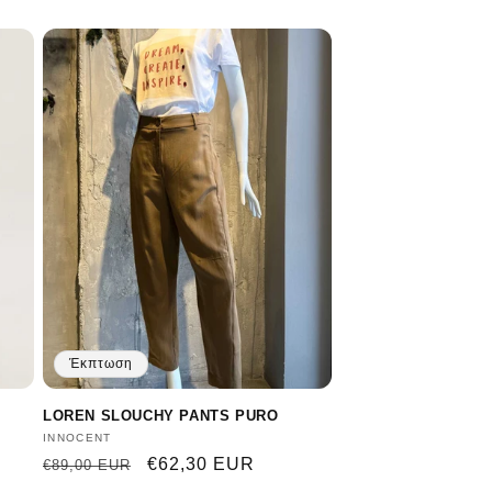
τιμή
έκπτωσης
Έκπτωση
LOREN SLOUCHY PANTS PURO
Προμηθευτής:
INNOCENT
Κανονική
Τιμή
€62,30 EUR
€89,00 EUR
τιμή
έκπτωσης