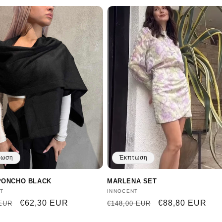
τωση
Έκπτωση
PONCHO BLACK
MARLENA SET
ευτής:
T
Προμηθευτής:
INNOCENT
ική
Τιμή
€62,30 EUR
Κανονική
Τιμή
€88,80 EUR
 EUR
€148,00 EUR
έκπτωσης
τιμή
έκπτωσης