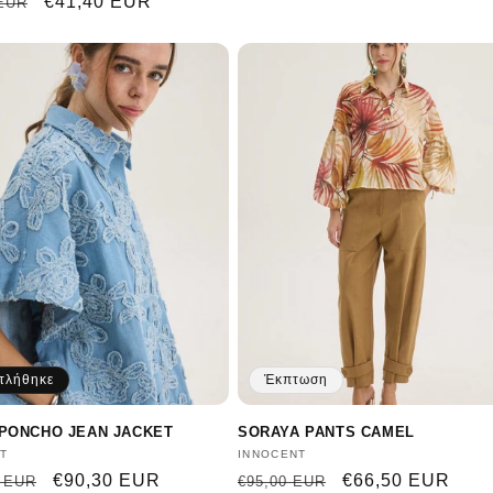
ική
Τιμή
€41,40 EUR
 EUR
κριτικών
έκπτωσης
τλήθηκε
Έκπτωση
PONCHO JEAN JACKET
SORAYA PANTS CAMEL
ευτής:
T
Προμηθευτής:
INNOCENT
ική
Τιμή
€90,30 EUR
Κανονική
Τιμή
€66,50 EUR
0 EUR
€95,00 EUR