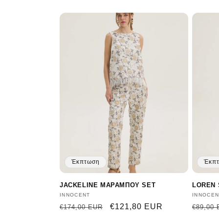
τιμή
έκπτωσης
τιμή
Έκπτωση
Έκπ
JACKELINE ΜΑΡΑΜΠΟΥ SET
LOREN 
Προμηθευτής:
INNOCENT
Προμηθ
INNOCEN
Κανονική
Τιμή
€121,80 EUR
Κανον
€174,00 EUR
€89,00
τιμή
έκπτωσης
τιμή