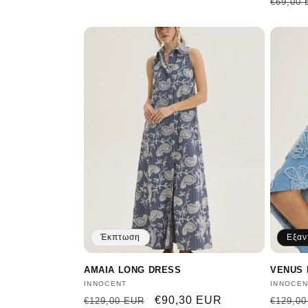
Κανον
€69,00
τιμή
Έκπτωση
Εξαν
AMAIA LONG DRESS
VENUS 
Προμηθευτής:
INNOCENT
Προμηθ
INNOCEN
Κανονική
Τιμή
€90,30 EUR
Κανον
€129,00 EUR
€129,0