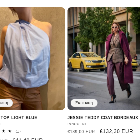
τωση
Έκπτωση
 TOP LIGHT BLUE
JESSIE TEDDY COAT BORDEAUX
ευτής:
T
Προμηθευτής:
INNOCENT
1
Κανονική
Τιμή
€132,30 EUR
(1)
€189,00 EUR
σύνολο
τιμή
έκπτωσης