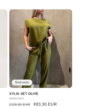
Έκπτωση
SYLIA SET OLIVE
Προμηθευτής:
INNOCENT
Κανονική
Τιμή
€83,30 EUR
€118,90 EUR