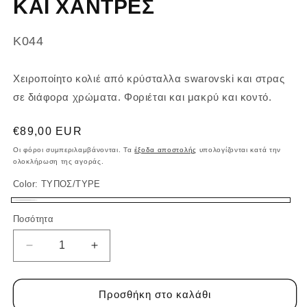
ΚΑΙ ΧΑΝΤΡΕΣ
SKU:
K044
Χειροποίητο κολιέ από κρύσταλλα swarovski και στρας
σε διάφορα χρώματα. Φοριέται και μακρύ και κοντό.
Κανονική
€89,00 EUR
τιμή
Οι φόροι συμπεριλαμβάνονται. Τα
έξοδα αποστολής
υπολογίζονται κατά την
ολοκλήρωση της αγοράς.
Color:
ΤΥΠΟΣ/TYPE
ΤΥΠΟΣ/TYPE
Ποσότητα
Ποσότητα
Μείωση
Αύξηση
ποσότητας
ποσότητας
για
για
ΔΙΠΛΟ
ΔΙΠΛΟ
Προσθήκη στο καλάθι