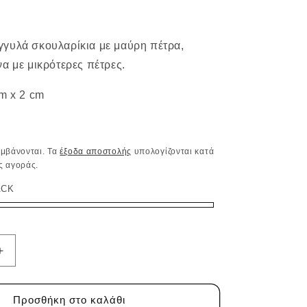
γυλά σκουλαρίκια με μαύρη πέτρα,
να με μικρότερες πέτρες.
cm x 2 cm
αμβάνονται. Τα
έξοδα αποστολής
υπολογίζονται κατά
ς αγοράς.
ACK
K
Αύξηση
ποσότητας
για
ΙΑ
ΣΚΟΥΛΑΡΙΚΙΑ
Προσθήκη στο καλάθι