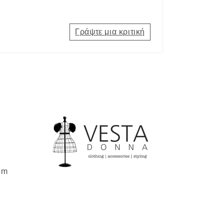
Γράψτε μια κριτική
om