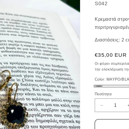
SKU:
S042
Κρεμαστά στρογ
περιτριγυρισμέ
Διαστάσεις: 2 
Κανονική
€35,00 EUR
τιμή
Οι φόροι συμπεριλ
την ολοκλήρωση τη
Color:
ΜΑΥΡΟ/BL
ΜΑΥΡΟ/BLAC
Ποσότητα
Ποσότητα
Μείωση
ποσότητας
για
ΣΚΟΥΛΑΡΙΚ