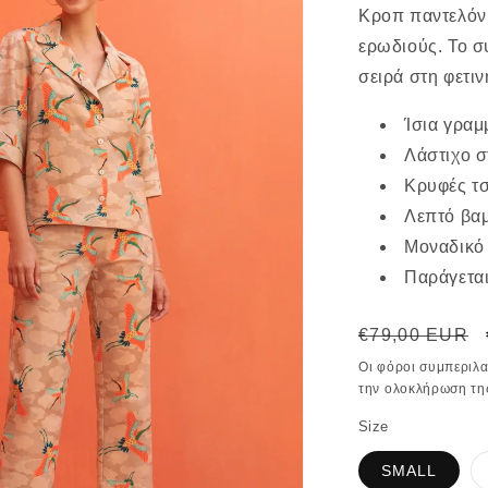
Κροπ παντελόνι
ερωδιούς. Το σ
σειρά στη φετιν
Ίσια γρα
Λάστιχο σ
Κρυφές τσ
Λεπτό βα
Μοναδικό 
Παράγεται
Κανονική
€79,00 EUR
τιμή
Οι φόροι συμπεριλ
την ολοκλήρωση τη
Size
SMALL