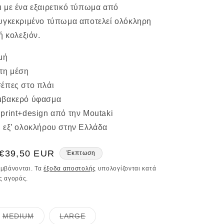
 με ένα εξαιρετικό τύπωμα από
υγκεκριμένο τύπωμα αποτελεί ολόκληρη
ή κολεξιόν.
μμή
τη μέση
έπες στο πλάι
μβακερό ύφασμα
print+design από την Moutaki
 εξ’ ολοκλήρου στην Ελλάδα
Τιμή
€39,50 EUR
Έκπτωση
έκπτωσης
αμβάνονται. Τα
έξοδα αποστολής
υπολογίζονται κατά
ς αγοράς.
Η
Η
MEDIUM
LARGE
παραλλαγή
παραλλαγή