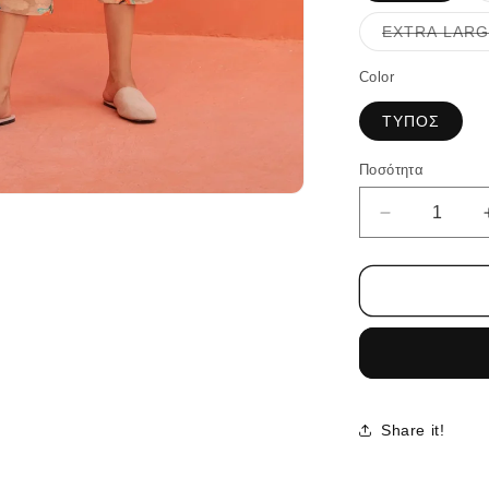
EXTRA LAR
Color
ΤΥΠΟΣ
Ποσότητα
Ποσότητα
Μείωση
ποσότητας
για
ARDEIDAE
PANTS
Share it!