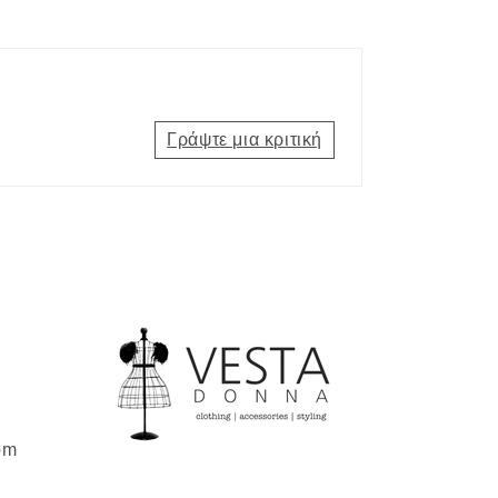
Γράψτε μια κριτική
om