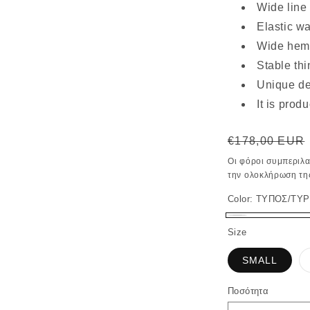
Wide line
Elastic w
Wide hem 
Stable thi
Unique de
It is prod
Κανονική
€178,00 EUR
τιμή
Οι φόροι συμπεριλ
την ολοκλήρωση τη
Color:
ΤΥΠΟΣ/TY
ΤΥΠΟΣ/TYPE
Size
SMALL
Ποσότητα
Ποσότητα