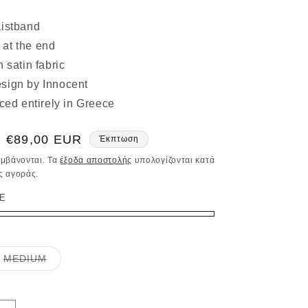
aistband
at the end
n satin fabric
sign by Innocent
uced entirely in Greece
Τιμή
€89,00 EUR
Έκπτωση
έκπτωσης
αμβάνονται. Τα
έξοδα αποστολής
υπολογίζονται κατά
ς αγοράς.
PE
Η
MEDIUM
παραλλαγή
εξαντλήθηκε
ή
δεν
είναι