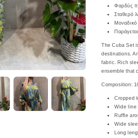
Φαρδύς π
Σταθερό 
Μοναδικό 
Παράγεται
The Cuba Set is
destinations. A
fabric. Rich sl
ensemble that c
Composition: 
Cropped t
Wide line
Ruffle ar
Wide sleev
Long leng