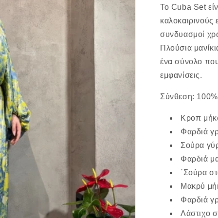
Το Cuba Set είν
καλοκαιρινούς 
συνδυασμοί χρ
Πλούσια μανίκι
ένα σύνολο που
εμφανίσεις.
Σύνθεση: 100
Κροπ μήκ
Φαρδιά γ
Σούρα γύ
Φαρδιά μα
΄Σούρα στ
Μακρύ μήκ
Φαρδιά γ
Λάστιχο σ