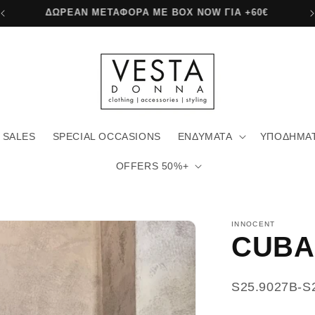
ΔΩΡΕΑΝ ΜΕΤΑΦΟΡΙΚΑ ΜΕ ΓΕΝΙΚΗ +80€
SALES
SPECIAL OCCASIONS
ΕΝΔΥΜΑΤΑ
ΥΠΟΔΗΜΑ
OFFERS 50%+
INNOCENT
CUBA
SKU:
S25.9027B-S