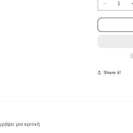
Μείωση
ποσότητας
για
CUBA
SET
Share it!
γράψει μια κριτική