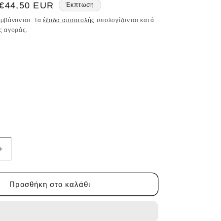
Τιμή
€44,50 EUR
Έκπτωση
έκπτωσης
αμβάνονται. Τα
έξοδα αποστολής
υπολογίζονται κατά
ς αγοράς.
Αύξηση
ποσότητας
για
ENDEMIC
Προσθήκη στο καλάθι
BEACH
TOWEL