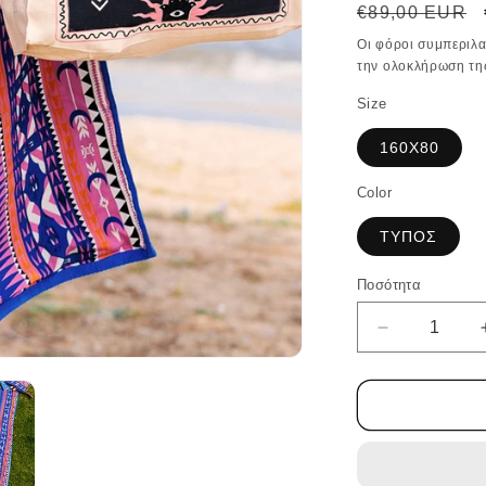
Κανονική
€89,00 EUR
τιμή
Οι φόροι συμπεριλ
την ολοκλήρωση τη
Size
160X80
Color
ΤΥΠΟΣ
Ποσότητα
Ποσότητα
Μείωση
ποσότητας
για
ENDEMIC
BEACH
TOWEL