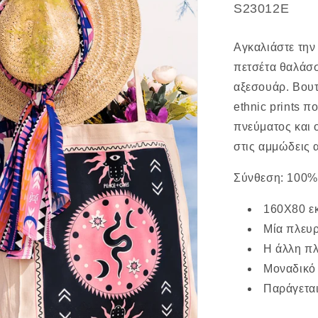
SKU:
S23012E
Αγκαλιάστε την
πετσέτα θαλάσσ
αξεσουάρ. Βουτ
ethnic prints 
πνεύματος και 
στις αμμώδεις 
Σύνθεση:
100
160X80 ε
Μία πλευ
Η άλλη π
Μοναδικό 
Παράγεται