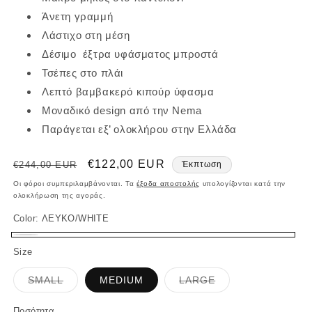
Άνετη γραμμή
Λάστιχο στη μέση
Δέσιμο έξτρα υφάσματος μπροστά
Τσέπες στο πλάι
Λεπτό βαμβακερό κιπούρ ύφασμα
Μοναδικό design από την Nema
Παράγεται εξ’ ολοκλήρου στην Ελλάδα
Κανονική
Τιμή
€122,00 EUR
€244,00 EUR
Έκπτωση
τιμή
έκπτωσης
Οι φόροι συμπεριλαμβάνονται. Τα
έξοδα αποστολής
υπολογίζονται κατά την
ολοκλήρωση της αγοράς.
Color:
ΛΕΥΚΟ/WHITE
ΛΕΥΚΟ/WHITE
Size
Η
Η
SMALL
MEDIUM
LARGE
παραλλαγή
παραλλαγή
εξαντλήθηκε
εξαντλήθηκε
ή
ή
Ποσότητα