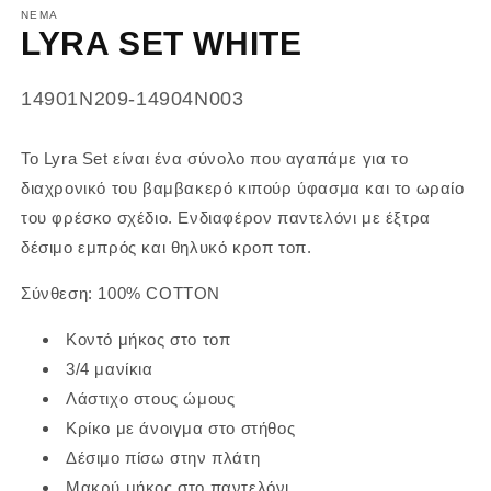
NEMA
LYRA SET WHITE
SKU:
14901N209-14904N003
Το Lyra Set είναι ένα σύνολο που αγαπάμε για το
διαχρονικό του βαμβακερό κιπούρ ύφασμα και το ωραίο
του φρέσκο σχέδιο. Ενδιαφέρον παντελόνι με έξτρα
δέσιμο εμπρός και θηλυκό κροπ τοπ.
Σύνθεση: 100% COTTON
Κοντό μήκος στο τοπ
3/4 μανίκια
Λάστιχο στους ώμους
Κρίκο με άνοιγμα στο στήθος
Δέσιμο πίσω στην πλάτη
Μακρύ μήκος στο παντελόνι