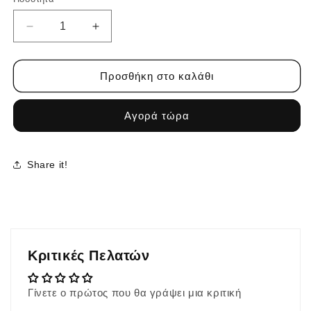
Ποσότητα
δεν
δεν
είναι
είναι
διαθέσιμη
διαθέσιμη
Μείωση
Αύξηση
ποσότητας
ποσότητας
για
για
LYRA
LYRA
Προσθήκη στο καλάθι
SET
SET
WHITE
WHITE
Αγορά τώρα
Share it!
Κριτικές Πελατών
Γίνετε ο πρώτος που θα γράψει μια κριτική